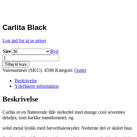
Ikke på lager
Carlita Black
Log ind for at se priser
Size
Ryd
Carlita
Black
Tilføj til kurv
antal
Varenummer (SKU):
4598
Kategori:
Outlet
Beskrivelse
Yderligere information
Beskrivelse
Carlita er en flatterende lille nederdel med mange cool seventies
detaljer, som kække møntlommer, og
solid metal lynlås med bæverhaleskyder. Nederste del er skåret bias.