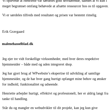
Vi oplevede at Henriette var særdeles godt selvkørende, således at vi kun i
meget begrænset omfang behøvede at afsætte ressourcer hos os til opgaven.
Vi er særdeles tilfreds med resultatet og prisen var bestemt rimelig.
Erik Gravgaard
malenehasselblad.dk
Jeg ejer tre vidt forskellige virksomheder, med hver deres respektive
hjemmesider – både med og uden integreret shop.
Jeg har gjort brug af WPwebsite’s ekspertise til udvikling af samtlige
hjemmesider, og de har hver gang hurtigt opfanget mine behov og ønsker
for indhold, funktionalitet og udseende.
Henriette arbejder hurtigt, effektivt og professionelt, her er aldrig langt fra
tanke til handling.
Står du og mangler en webudvikler til dit projekt, kan jeg kun give