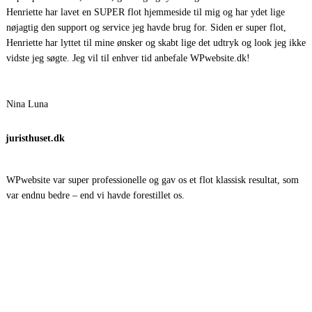
Henriette har lavet en SUPER flot hjemmeside til mig og har ydet lige
nøjagtig den support og service jeg havde brug for. Siden er super flot,
Henriette har lyttet til mine ønsker og skabt lige det udtryk og look jeg ikke
vidste jeg søgte. Jeg vil til enhver tid anbefale WPwebsite.dk!
Nina Luna
juristhuset.dk
WPwebsite var super professionelle og gav os et flot klassisk resultat, som
var endnu bedre – end vi havde forestillet os.
Resultatet taler for sig selv!
Stine Helles
fortbo.nu