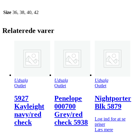
Size
36, 38, 40, 42
Relaterede varer
Udsalg
Udsalg
Udsalg
Outlet
Outlet
Outlet
5927
Penelope
Nightporter
Kayleight
000700
Blk 5879
navy/red
Grey/red
Log ind for at se
check
check 5938
priser
Læs mere