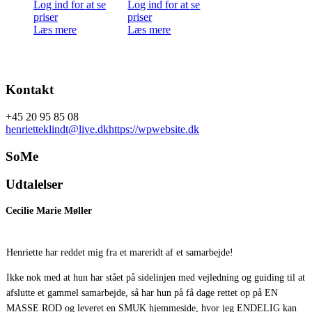
Log ind for at se
Log ind for at se
priser
priser
Læs mere
Læs mere
Kontakt
+45 20 95 85 08
henrietteklindt@live.dk
https://wpwebsite.dk
SoMe
Udtalelser
Cecilie Marie Møller
Henriette har reddet mig fra et mareridt af et samarbejde!
Ikke nok med at hun har stået på sidelinjen med vejledning og guiding til at
afslutte et gammel samarbejde, så har hun på få dage rettet op på EN
MASSE ROD og leveret en SMUK hjemmeside, hvor jeg ENDELIG kan