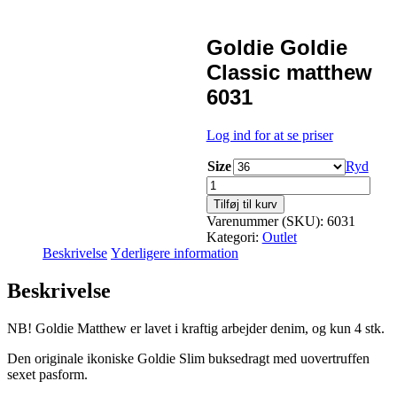
Udsalg
Goldie Goldie
Classic matthew
6031
Log ind for at se priser
Size
Ryd
Goldie
Goldie
Tilføj til kurv
Classic
Varenummer (SKU):
6031
matthew
Kategori:
Outlet
6031
Beskrivelse
Yderligere information
antal
Beskrivelse
NB! Goldie Matthew er lavet i kraftig arbejder denim, og kun 4 stk.
Den originale ikoniske Goldie Slim buksedragt med uovertruffen
sexet pasform.